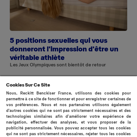
5 positions sexuelles qui vous
L
donneront l'impression d'être un
p
véritable athlète
Les Jeux Olympiques sont bientôt de retour
Cookies Sur Ce Site
Nous, Reckitt Benckiser France, utilisons des cookies pour
permettre à ce site de fonctionner et pour enregistrer certaines de
vos préférences. Nous et nos partenaires utilisons également
d'autres cookies qui ne sont pas strictement nécessaires et des
Conseils Durex
technologies similaires afin d’améliorer votre expérience de
navigation, effectuer des analyses, et vous proposer de la
publicité personnalisée. Vous pouvez accepter tous les cookies
qui ne sont pas strictement nécessaires, rejeter tous les cookies