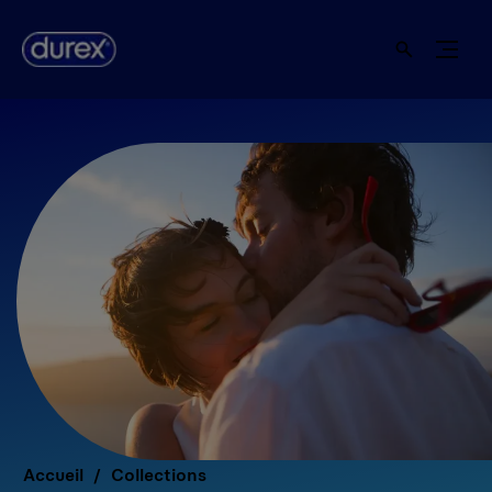
Accueil
Collections