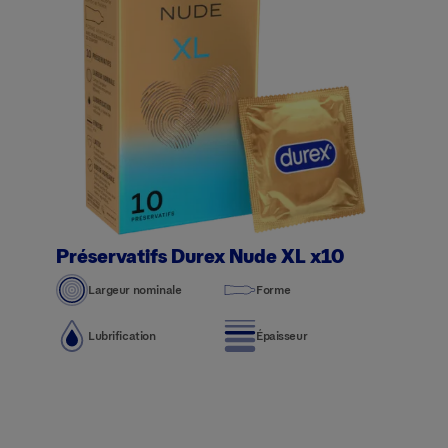
Préservatifs Durex Nude XL x10
Largeur nominale
Forme
Lubrification
Épaisseur