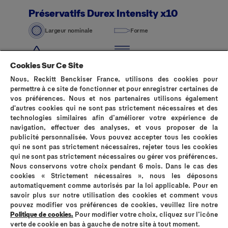
Préservatifs Durex Intensity x10
Largeur nominale
Forme
Lubrification
Épaisseur
Cookies Sur Ce Site
Nous, Reckitt Benckiser France, utilisons des cookies pour
permettre à ce site de fonctionner et pour enregistrer certaines de
vos préférences. Nous et nos partenaires utilisons également
d'autres cookies qui ne sont pas strictement nécessaires et des
technologies similaires afin d’améliorer votre expérience de
navigation, effectuer des analyses, et vous proposer de la
publicité personnalisée. Vous pouvez accepter tous les cookies
qui ne sont pas strictement nécessaires, rejeter tous les cookies
qui ne sont pas strictement nécessaires ou gérer vos préférences.
Nous conservons votre choix pendant 6 mois. Dans le cas des
cookies « Strictement nécessaires », nous les déposons
Pourquoi choisir Durex ?
Nous contacter
automatiquement comme autorisés par la loi applicable. Pour en
Politique de confidentialité
Politique sur les cookies
savoir plus sur notre utilisation des cookies et comment vous
L'histoire de Durex
Questions fréquentes (FAQ)
pouvez modifier vos préférences de cookies, veuillez lire notre
Politique de cookies.
Pour modifier votre choix, cliquez sur l’icône
Mentions légales
Plan du site
verte de cookie en bas à gauche de notre site à tout moment.